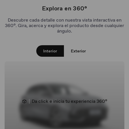
Asientos forrados para un viaje
Explora en 360°
cómodo
Descubre cada detalle con nuestra vista interactiva en
360°. Gira, acerca y explora el producto desde cualquier
ángulo.
Auto hold y freno de mano electrónico
Interior
Exterior
La mejor capacidad de carga
Da click e inicia tu experiencia 360°