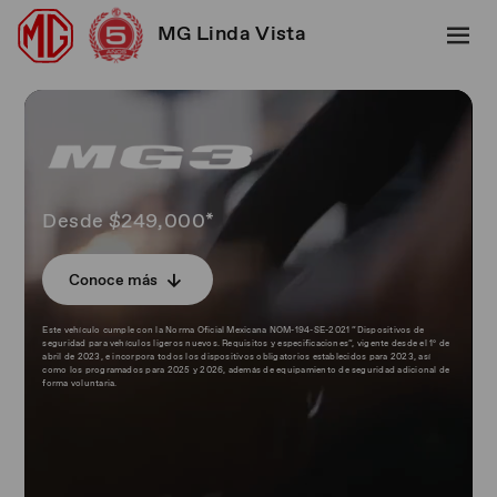
MG Linda Vista
Desde $249,000*
Conoce más
Este vehículo cumple con la Norma Oficial Mexicana NOM-194-SE-2021 “Dispositivos de
seguridad para vehículos ligeros nuevos. Requisitos y especificaciones”, vigente desde el 1º de
abril de 2023, e incorpora todos los dispositivos obligatorios establecidos para 2023, así
como los programados para 2025 y 2026, además de equipamiento de seguridad adicional de
forma voluntaria.